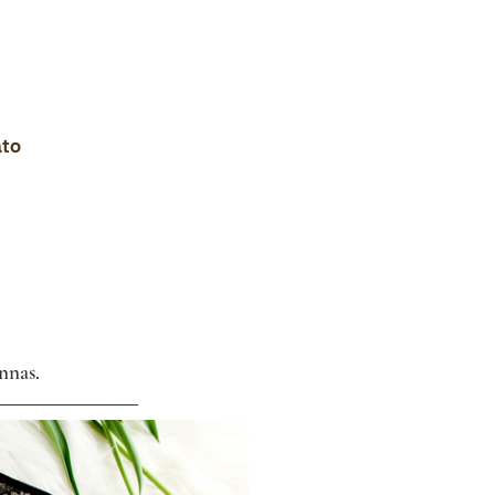
ato
nnas. 